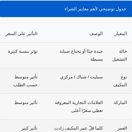
جدول توضيحي لأهم معايير الشراء
لمعيار
الوصف
التأثير على السعر
الة
جيدة جدًا أو تحتاج صيانة
تؤثر بنسبة كبيرة
لتشغيل
بسيطة
وع
سبليت / شباك / مركزي
تأثير متوسط
لمكيف
حسب الطلب
لماركة
العلامات التجارية المعروفة
تأثير متوسط
تعطي سعرًا أعلى
لعمر
كلما قلّ عمر المكيف زادت
تأثير كبير