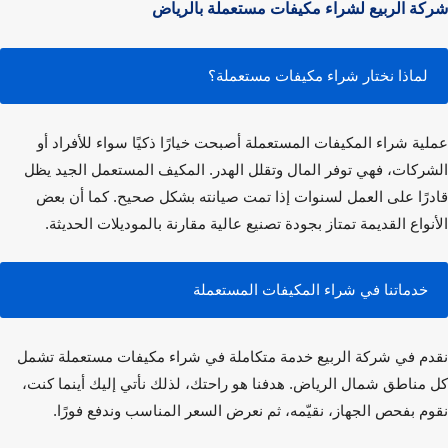
ة الربيع لشراء مكيفات مستعملة بالرياض
لماذا نختار شراء مكيفات مستعملة؟
ية
شراء المكيفات المستعملة
أصبحت خيارًا ذكيًا سواء للأفراد أو
ركات، فهي توفر المال وتقلل الهدر. المكيف المستعمل الجيد يظل
رًا على العمل لسنوات إذا تمت صيانته بشكل صحيح. كما أن بعض
نواع القديمة تمتاز بجودة تصنيع عالية مقارنة بالموديلات الحديثة.
خدماتنا في شراء المكيفات المستعملة
م في
شركة الربيع
خدمة متكاملة في
شراء مكيفات مستعملة
تشمل
مناطق شمال الرياض. هدفنا هو راحتك، لذلك نأتي إليك أينما كنت،
م بفحص الجهاز، نقيّمه، ثم نعرض السعر المناسب وندفع فورًا.